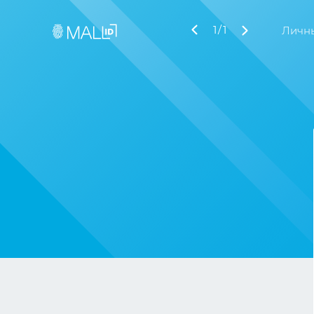
1
/
1